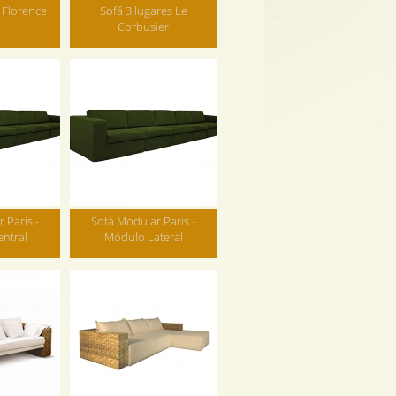
 Florence
Sofá 3 lugares Le
Corbusier
 Paris -
Sofá Modular Paris -
ntral
Módulo Lateral