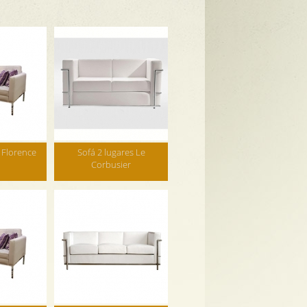
 Florence
Sofá 2 lugares Le
Corbusier