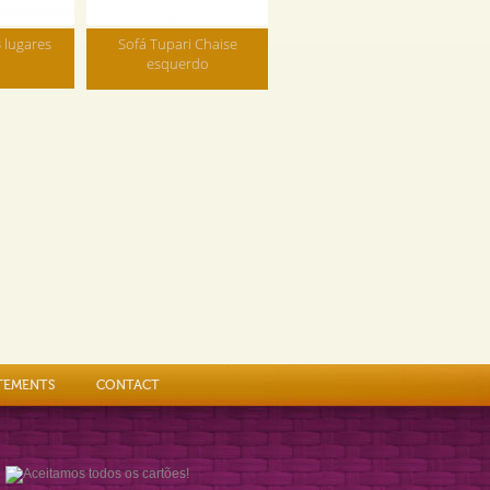
 lugares
Sofá Tupari Chaise
esquerdo
TEMENTS
CONTACT