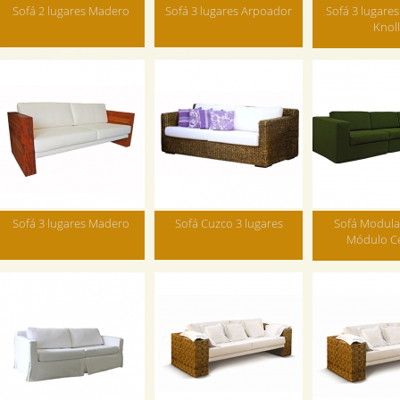
Sofá 2 lugares Madero
Sofá 3 lugares Arpoador
Sofá 3 lugares
Knoll
Sofá 3 lugares Madero
Sofá Cuzco 3 lugares
Sofá Modular
Módulo Ce