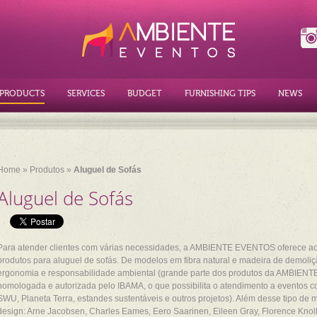
PRODUCTS
SERVICES
BUDGET
FURNISHING TIPS
NEWS
Home
»
Produtos
»
Aluguel de Sofás
Aluguel de Sofás
Para atender clientes com várias necessidades, a AMBIENTE EVENTOS oferece a
produtos para aluguel de sofás. De modelos em fibra natural e madeira de demoliçã
ergonomia e responsabilidade ambiental (grande parte dos produtos da AMBIE
homologada e autorizada pelo IBAMA, o que possibilita o atendimento a eventos co
SWU, Planeta Terra, estandes sustentáveis e outros projetos). Além desse tipo de ma
design: Arne Jacobsen, Charles Eames, Eero Saarinen, Eileen Gray, Florence Knoll,