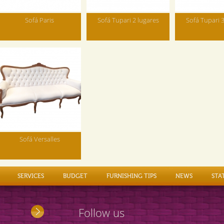
Sofá Paris
Sofá Tupari 2 lugares
Sofá Tupari 3
Sofá Versalles
SERVICES
BUDGET
FURNISHING TIPS
NEWS
STA
Follow us