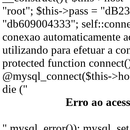
"root"; $this->pass = "dB2
"db609004333"; self::connec
conexao automaticamente ao
utilizando para efetuar a 
protected function connect(
@mysql_connect($this->host
die ("
Erro ao aces
".mysql_error()); mysql_set_