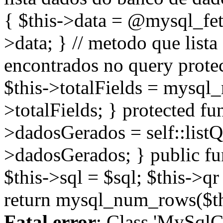
{ $this->data = @mysql_fetc
>data; } // metodo que list
encontrados no query prote
$this->totalFields = mysql_
>totalFields; } protected fu
>dadosGerados = self::listQ
>dadosGerados; } public fu
$this->sql = $sql; $this->qr
return mysql_num_rows($thi
Fatal error
: Class 'MySqlC