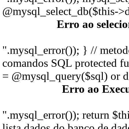
@mysql_select_db($this->db
Erro ao seleci
".mysql_error()); } // metod
comandos SQL protected fu
= @mysql_query($sql) or di
Erro ao Execu
".mysql_error()); return $th
lista dados do banco de dad