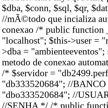
$dba, $conn, $sql, $qr, $data
//mÃ©todo que incializa au
conexao /* public function 
"localhost"; $this->user = "r
>dba = "ambienteeventos"; s
metodo de conexao automati
/* $servidor = "db2499.pe
"db333520684"; //BANCO
"dbo333520684"; //USUARI
//SENHA */ /* public functi