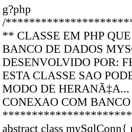
g?php
/*********************
** CLASSE EM PHP QU
BANCO DE DADOS MYSQ
DESENVOLVIDO POR: F
ESTA CLASSE SAO POD
MODO DE HERANÃ‡A...
CONEXAO COM BANCO 
**********************
abstract class mySqlConn{ p