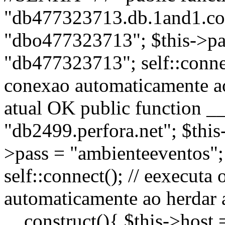
"db477323713.db.1and1.com
"dbo477323713"; $this->pa
"db477323713"; self::connec
conexao automaticamente ao 
atual OK public function __
"db2499.perfora.net"; $thi
>pass = "ambienteeventos"
self::connect(); // eexecut
automaticamente ao herdar a
__construct(){ $this->host 