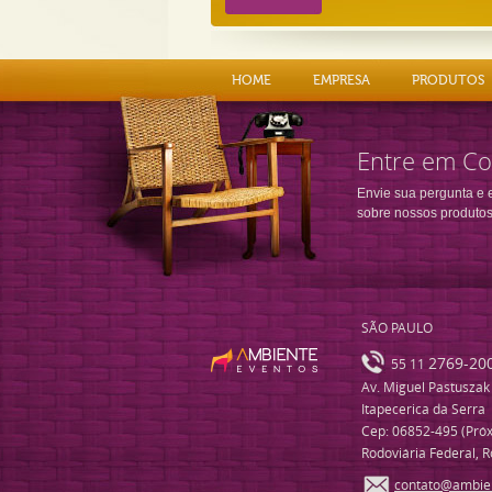
HOME
EMPRESA
PRODUTOS
Entre em Co
Envie sua pergunta e 
sobre nossos produtos
SÃO PAULO
2769-20
55 11
Av. Miguel Pastuszak
Itapecerica da Serra
Cep: 06852-495 (Próx
Rodoviária Federal, R
contato@ambie