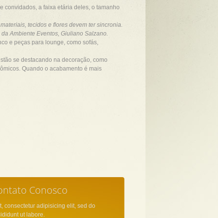
e convidados, a faixa etária deles, o tamanho
ateriais, tecidos e flores devem ter sincronia.
o da Ambiente Eventos, Giuliano Salzano.
nco e peças para lounge, como sofás,
estão se destacando na decoração, como
gonômicos. Quando o acabamento é mais
ontato Conosco
, consectetur adipisicing elit, sed do
didunt ut labore.