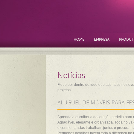
HOME
EMPRESA
PRODUT
Notícias
Fique por dentro de tudo que acontece nos ev
projetos.
ALUGUEL DE MÓVEIS PARA F
Aprenda a escolher a decoração perfeita para 
Agradável, elegante e organizada. Toda noiva
e cerimonialistas trabalham juntos e procuram 
Pequenos detalhes fazem toda a diferença no