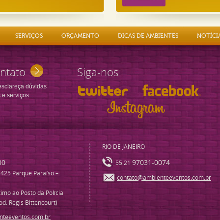
SERVIÇOS
ORÇAMENTO
DICAS DE AMBIENTES
NOTÍCI
ntato
Siga-nos
esclareça dúvidas
 e serviços.
RIO DE JANEIRO
00
97031-0074
55 21
 425 Parque Paraíso –
contato@ambienteeventos.com.br
imo ao Posto da Polícia
od. Regis Bittencourt)
nteeventos.com.br