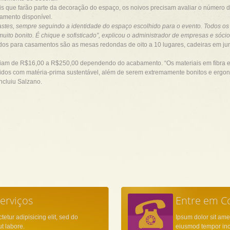
is que farão parte da decoração do espaço, os noivos precisam avaliar o número d
çamento disponível.
rastes, sempre seguindo a identidade do espaço escolhido para o evento. Todos os m
uito bonito. É chique e sofisticado”, explicou o administrador de empresas e sóci
dos para casamentos são as mesas redondas de oito a 10 lugares, cadeiras em ju
iam de R$16,00 a R$250,00 dependendo do acabamento. “Os materiais em fibra 
oduzidos com matéria-prima sustentável, além de serem extremamente bonitos e er
ncluiu Salzano.
erviços
Entre em C
tetur adipisicing elit, sed do
Ipsum dolor sit amet
t labore.
eiusmod tempor inci