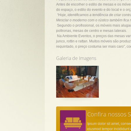
Antes de escolher o estilo de mesas e os móve
do espaço, o estilo do evento e do local e o or
“Hoje, identificamos a tendência de criar cont
Mesclar o moderno com o rústico também fica m
Segundo o profissional, os móveis mais aluga
poltronas, mesas de centro e mesas laterais.
Na Ambiente Eventos, o preços das mesas var
junco, rottin e rattan. Muitos móveis são pr
requintado, o preço costuma ser mais caro”, co
Galeria de Imagens
Confira nossos S
Ipsum dolor sit amet, consec
eiusmod tempor incididunt u