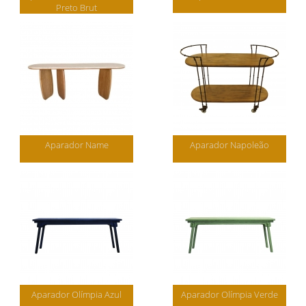
Preto Brut
Aparador Name
Aparador Napoleão
Aparador Olímpia Azul
Aparador Olímpia Verde