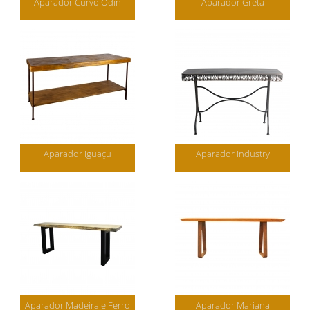
Aparador Curvo Odin
Aparador Greta
Aparador Iguaçu
Aparador Industry
Aparador Madeira e Ferro
Aparador Mariana