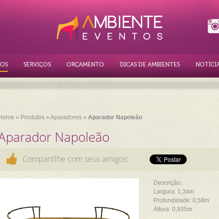
OS
SERVIÇOS
ORÇAMENTO
DICAS DE AMBIENTES
NOTÍCI
Home
»
Produtos
»
Aparadores
»
Aparador Napoleão
Aparador Napoleão
Compartilhe com seus amigos:
Descrição:
Largura: 1,34m
Profundidade: 0,58m
Altura: 0,935m