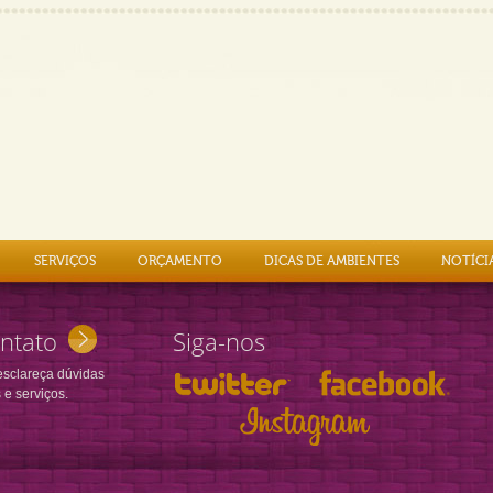
SERVIÇOS
ORÇAMENTO
DICAS DE AMBIENTES
NOTÍCI
ntato
Siga-nos
esclareça dúvidas
 e serviços.