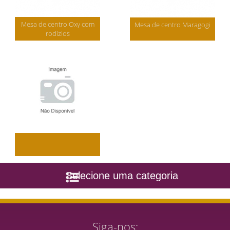
Mesa de centro Oxy com
Mesa de centro Maragogi
rodízios
Selecione uma categoria
Siga-nos