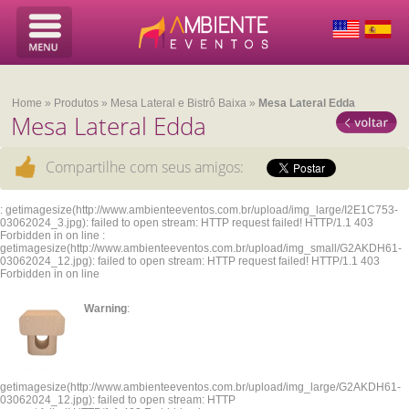
Home
»
Produtos
»
Mesa Lateral e Bistrô Baixa
»
Mesa Lateral Edda
Mesa Lateral Edda
Compartilhe com seus amigos:
: getimagesize(http://www.ambienteeventos.com.br/upload/img_large/I2E1C753-
03062024_3.jpg): failed to open stream: HTTP request failed! HTTP/1.1 403
Forbidden in
on line
:
getimagesize(http://www.ambienteeventos.com.br/upload/img_small/G2AKDH61-
03062024_12.jpg): failed to open stream: HTTP request failed! HTTP/1.1 403
Forbidden in
on line
Warning
:
getimagesize(http://www.ambienteeventos.com.br/upload/img_large/G2AKDH61-
03062024_12.jpg): failed to open stream: HTTP