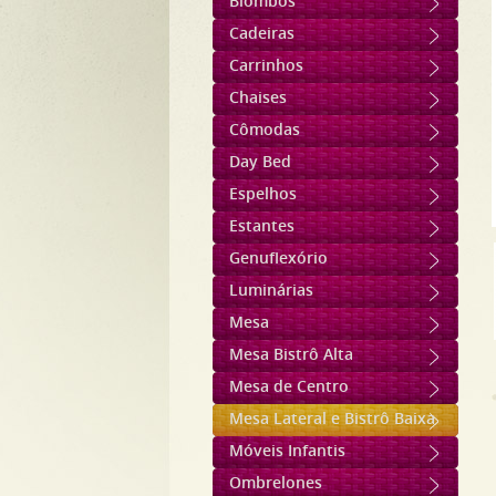
Biombos
Cadeiras
Carrinhos
Chaises
Cômodas
Day Bed
Espelhos
Estantes
Genuflexório
Luminárias
Mesa
Mesa Bistrô Alta
Mesa de Centro
Mesa Lateral e Bistrô Baixa
Móveis Infantis
Ombrelones