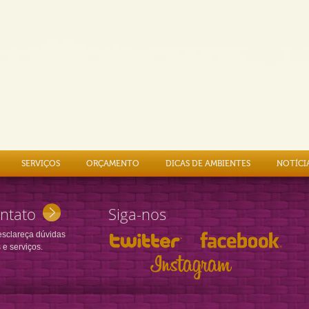
SERVIÇOS
ORÇAMENTO
DICAS DE AMBIENTES
NOTÍCI
ntato
Siga-nos
esclareça dúvidas
 e serviços.