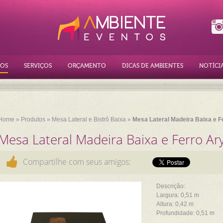
OS
SERVIÇOS
ORÇAMENTO
DICAS DE AMBIENTES
NOTÍCI
Home
»
Produtos
»
Mesa Lateral e Bistrô Baixa
»
Mesa Lateral Madeira Baixa e F
Mesa Lateral Madeira Baixa e Ferro Ar
Compartilhe com seus amigos:
Descrição:
Largura: 0,51 m
Altura: 0,42 m
Profundidade: 0,51 m