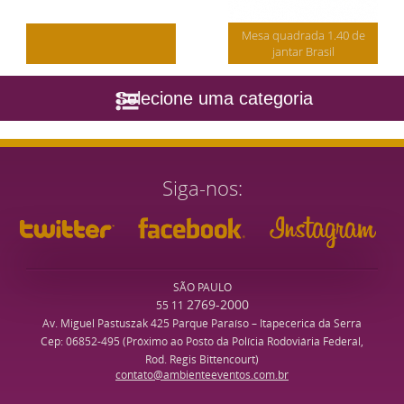
Mesa quadrada 1.40 de
jantar Brasil
Selecione uma categoria
Siga-nos
SÃO PAULO
2769-2000
55 11
Av. Miguel Pastuszak 425 Parque Paraíso – Itapecerica da Serra
Cep: 06852-495 (Próximo ao Posto da Polícia Rodoviária Federal,
Rod. Regis Bittencourt)
contato@ambienteeventos.com.br