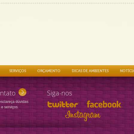
SERVIÇOS
ORÇAMENTO
DICAS DE AMBIENTES
NOTÍCI
ntato
Siga-nos
esclareça dúvidas
 e serviços.