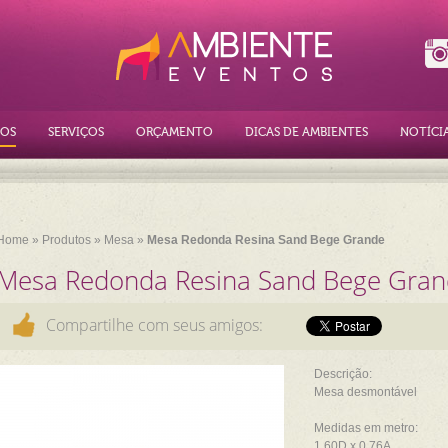
OS
SERVIÇOS
ORÇAMENTO
DICAS DE AMBIENTES
NOTÍCI
Home
»
Produtos
»
Mesa
»
Mesa Redonda Resina Sand Bege Grande
Mesa Redonda Resina Sand Bege Gra
Compartilhe com seus amigos:
Descrição:
Mesa desmontável
Medidas em metro:
1,60D x 0,76A