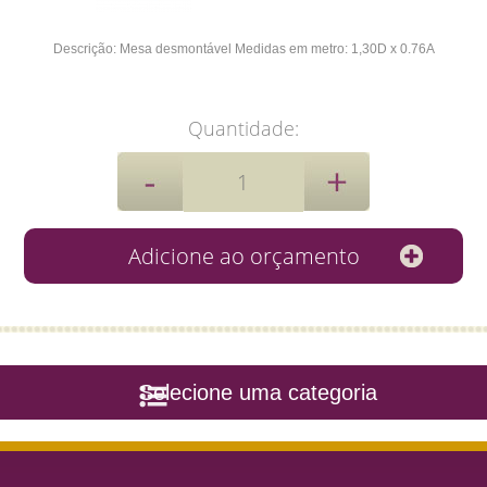
Descrição:
Mesa desmontável
Medidas em metro:
1,30D x 0.76A
Quantidade:
Selecione uma categoria