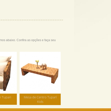
amos abaixo. Confira as opções e faça seu
i Tupari
Mesa de Centro Tuparí
Kids