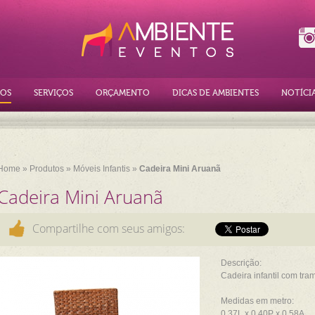
OS
SERVIÇOS
ORÇAMENTO
DICAS DE AMBIENTES
NOTÍCI
Home
»
Produtos
»
Móveis Infantis
»
Cadeira Mini Aruanã
Cadeira Mini Aruanã
Compartilhe com seus amigos:
Descrição:
Cadeira infantil com tra
Medidas em metro:
0,37L x 0,40P x 0,58A