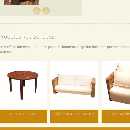
Produtos Relacionados
Se você se interessou por este produto, também vai gostar dos itens que selecion
pedido!
Mesa Mini Brasil
Sofá 3 lugares Tuparí Kids
Poltrona Min