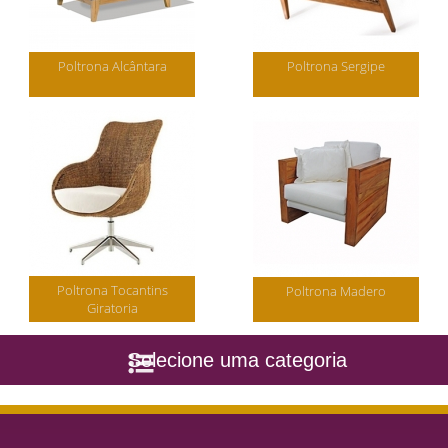
Poltrona Alcântara
Poltrona Sergipe
Poltrona Tocantins
Poltrona Madero
Giratoria
Selecione uma categoria