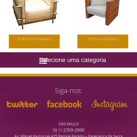
Poltrona Amadeus
Poltrona Madero
Selecione uma categoria
Siga-nos
SÃO PAULO
2769-2000
55 11
Av. Miguel Pastuszak 425 Parque Paraíso – Itapecerica da Serra