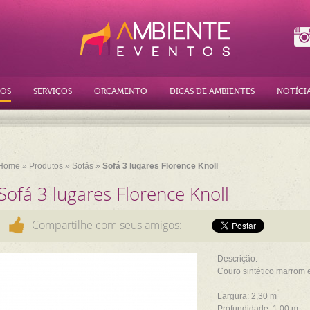
OS
SERVIÇOS
ORÇAMENTO
DICAS DE AMBIENTES
NOTÍCI
Home
»
Produtos
»
Sofás
»
Sofá 3 lugares Florence Knoll
Sofá 3 lugares Florence Knoll
Compartilhe com seus amigos:
Descrição:
Couro sintético marrom 
Largura: 2,30 m
Profundidade: 1,00 m