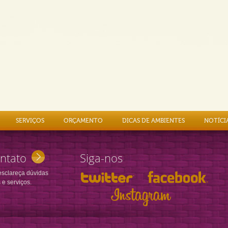
SERVIÇOS
ORÇAMENTO
DICAS DE AMBIENTES
NOTÍCI
ntato
Siga-nos
esclareça dúvidas
 e serviços.